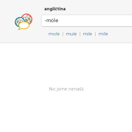
angličtina
mole
|
mule
|
mile
|
míle
Nic jsme nenašli.