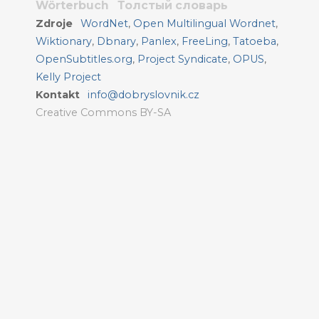
Wörterbuch
Толстый словарь
Zdroje
WordNet
,
Open Multilingual Wordnet
,
Wiktionary
,
Dbnary
,
Panlex
,
FreeLing
,
Tatoeba
,
OpenSubtitles.org
,
Project Syndicate
,
OPUS
,
Kelly Project
Kontakt
info@dobryslovnik.cz
Creative Commons BY-SA