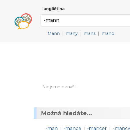
angličtina
Mann
|
many
|
mans
|
mano
Nic jsme nenašli.
Možná hledáte...
-man
-mance
-mancer
-manc
|
|
|