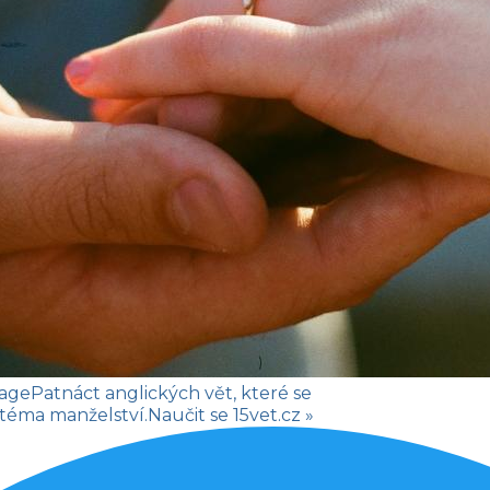
iage
Patnáct anglických vět, které se
 téma manželství.
Naučit se
15vet.cz »