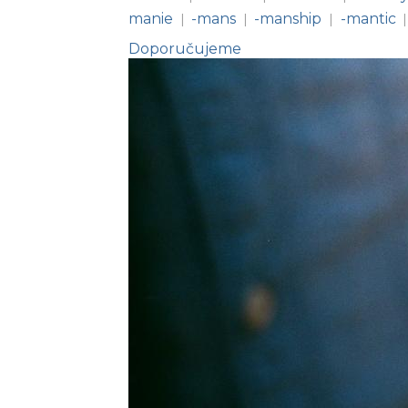
manie
-mans
-manship
-mantic
|
|
|
|
Doporučujeme