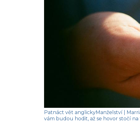
Patnáct vět anglicky
Manželství
| Marr
vám budou hodit, až se hovor stočí na