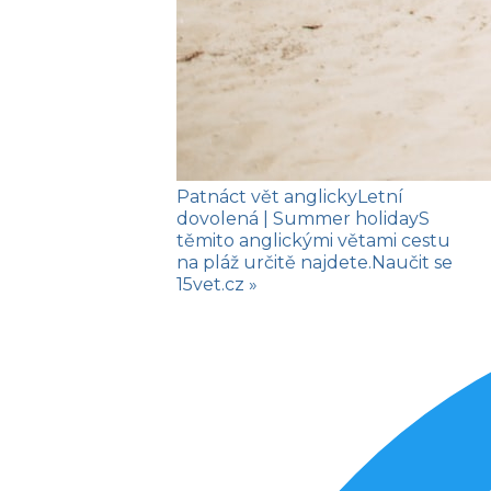
Patnáct vět anglicky
Letní
dovolená
| Summer holiday
S
těmito anglickými větami cestu
na pláž určitě najdete.
Naučit se
15vet.cz »