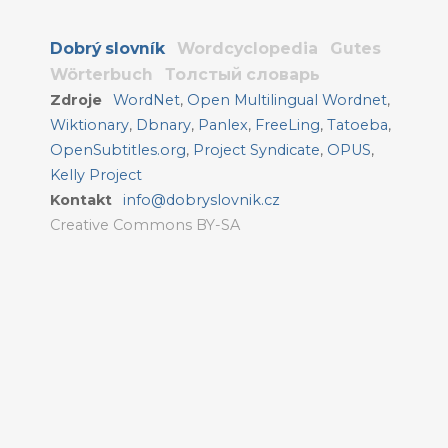
Dobrý slovník
Wordcyclopedia
Gutes
Wörterbuch
Толстый словарь
Zdroje
WordNet
,
Open Multilingual Wordnet
,
Wiktionary
,
Dbnary
,
Panlex
,
FreeLing
,
Tatoeba
,
OpenSubtitles.org
,
Project Syndicate
,
OPUS
,
Kelly Project
Kontakt
info@dobryslovnik.cz
Creative Commons BY-SA