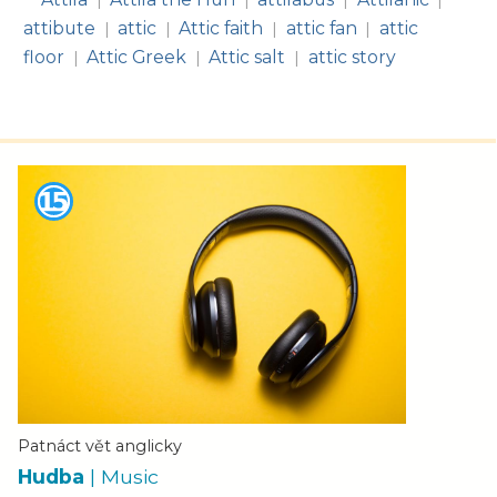
|
|
|
|
attibute
attic
Attic faith
attic fan
attic
|
|
|
|
floor
Attic Greek
Attic salt
attic story
|
|
|
Patnáct vět anglicky
Hudba
| Music