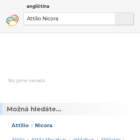
angličtina
Nic jsme nenašli.
Možná hledáte...
Attilio
Nicora
|
Attila
Attila the Hun
attilabus
Attilanic