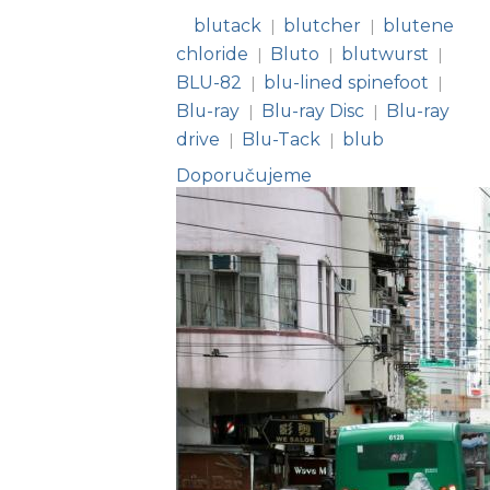
blutack
blutcher
blutene
|
|
chloride
Bluto
blutwurst
|
|
|
BLU-82
blu-lined spinefoot
|
|
Blu-ray
Blu-ray Disc
Blu-ray
|
|
drive
Blu-Tack
blub
|
|
Doporučujeme