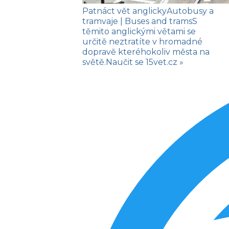
Patnáct vět anglicky
Autobusy a
tramvaje
| Buses and trams
S
těmito anglickými větami se
určitě neztratíte v hromadné
dopravě kteréhokoliv města na
světě.
Naučit se
15vet.cz »