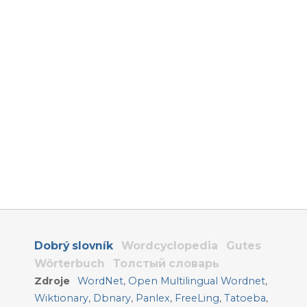
Dobrý slovník
Wordcyclopedia
Gutes
Wörterbuch
Толстый словарь
Zdroje
WordNet
,
Open Multilingual Wordnet
,
Wiktionary
,
Dbnary
,
Panlex
,
FreeLing
,
Tatoeba
,