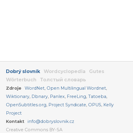
Dobrý slovník
Wordcyclopedia
Gutes
Wörterbuch
Толстый словарь
Zdroje
WordNet
,
Open Multilingual Wordnet
,
Wiktionary
,
Dbnary
,
Panlex
,
FreeLing
,
Tatoeba
,
OpenSubtitles.org
,
Project Syndicate
,
OPUS
,
Kelly
Project
Kontakt
info@dobryslovnik.cz
Creative Commons BY-SA