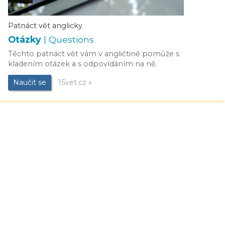
Patnáct vět anglicky
Otázky
| Questions
Těchto patnáct vět vám v angličtině pomůže s
kladením otázek a s odpovídáním na ně.
Naučit se
15vet.cz »