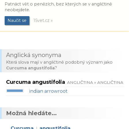
Patnáct vět o penězích, bez kterých se v angličtině
neobejdete.
Naučit se
15vet.cz »
Anglická synonyma
Která slova mají v angličtině podobný význam jako
Curcuma angustifolia
?
Curcuma angustifolia
ANGLIČTINA » ANGLIČTINA
indian arrowroot
Možná hledáte...
Curcuma
angustifolia
|