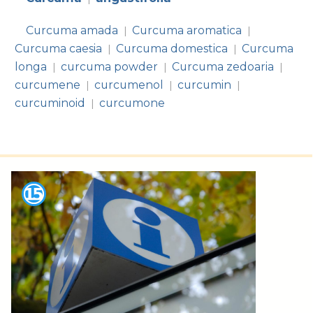
Curcuma amada
Curcuma aromatica
|
|
Curcuma caesia
Curcuma domestica
Curcuma
|
|
longa
curcuma powder
Curcuma zedoaria
|
|
|
curcumene
curcumenol
curcumin
|
|
|
curcuminoid
curcumone
|