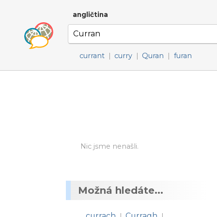
angličtina
currant
|
curry
|
Quran
|
furan
Nic jsme nenašli.
Možná hledáte...
currach
Curragh
|
|