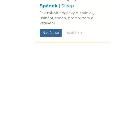
Spánek
| Sleep
Jak mluvit anglicky o spánku,
usínání, snech, probouzení a
vstávání.
Naučit se
15vet.cz »