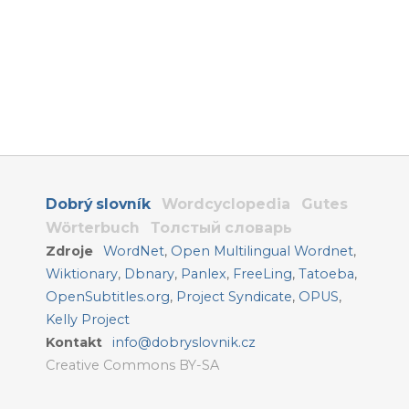
Dobrý slovník
Wordcyclopedia
Gutes
Wörterbuch
Толстый словарь
Zdroje
WordNet
,
Open Multilingual Wordnet
,
Wiktionary
,
Dbnary
,
Panlex
,
FreeLing
,
Tatoeba
,
OpenSubtitles.org
,
Project Syndicate
,
OPUS
,
Kelly Project
Kontakt
info@dobryslovnik.cz
Creative Commons BY-SA