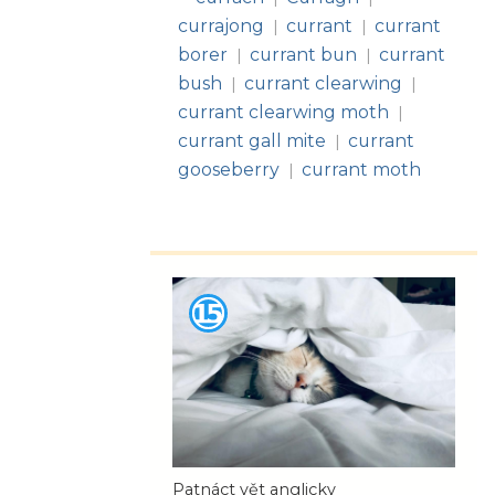
currajong
currant
currant
|
|
borer
currant bun
currant
|
|
bush
currant clearwing
|
|
currant clearwing moth
|
currant gall mite
currant
|
gooseberry
currant moth
|
Patnáct vět anglicky