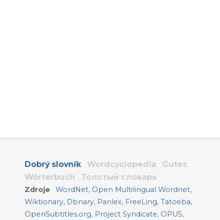
Dobrý slovník
Wordcyclopedia
Gutes
Wörterbuch
Толстый словарь
Zdroje
WordNet
,
Open Multilingual Wordnet
,
Wiktionary
,
Dbnary
,
Panlex
,
FreeLing
,
Tatoeba
,
OpenSubtitles.org
,
Project Syndicate
,
OPUS
,