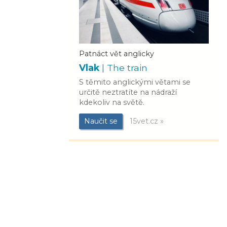
Patnáct vět anglicky
Vlak
| The train
S těmito anglickými větami se
určitě neztratíte na nádraží
kdekoliv na světě.
Naučit se
15vet.cz »