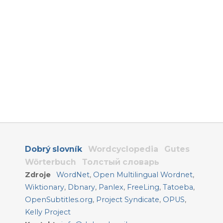
Dobrý slovník
Wordcyclopedia
Gutes
Wörterbuch
Толстый словарь
Zdroje
WordNet
,
Open Multilingual Wordnet
,
Wiktionary
,
Dbnary
,
Panlex
,
FreeLing
,
Tatoeba
,
OpenSubtitles.org
,
Project Syndicate
,
OPUS
,
Kelly Project