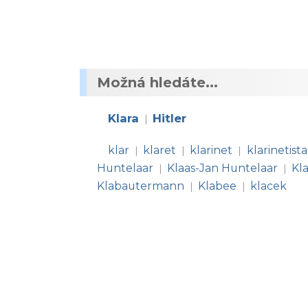
Možná hledáte...
Klara
Hitler
|
klar
klaret
klarinet
klarinetista
|
|
|
Huntelaar
Klaas-Jan Huntelaar
Kl
|
|
Klabautermann
Klabee
klacek
|
|