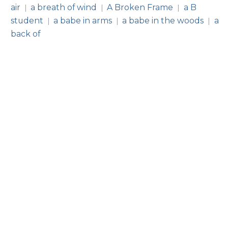
air
a breath of wind
A Broken Frame
a B
|
|
|
student
a babe in arms
a babe in the woods
a
|
|
|
back of