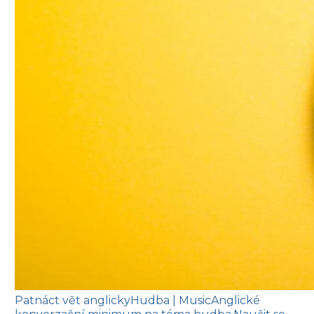
Patnáct vět anglicky
Hudba
| Music
Anglické