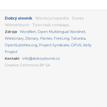
Dobrý slovník
Wordcyclopedia
Gutes
Wörterbuch
Толстый словарь
Zdroje
WordNet
,
Open Multilingual Wordnet
,
Wiktionary
,
Dbnary
,
Panlex
,
FreeLing
,
Tatoeba
,
OpenSubtitles.org
,
Project Syndicate
,
OPUS
,
Kelly
Project
Kontakt
info@dobryslovnik.cz
Creative Commons BY-SA