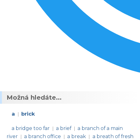
Možná hledáte...
a
brick
|
a bridge too far
a brief
a branch of a main
|
|
river
a branch office
a break
a breath of fresh
|
|
|