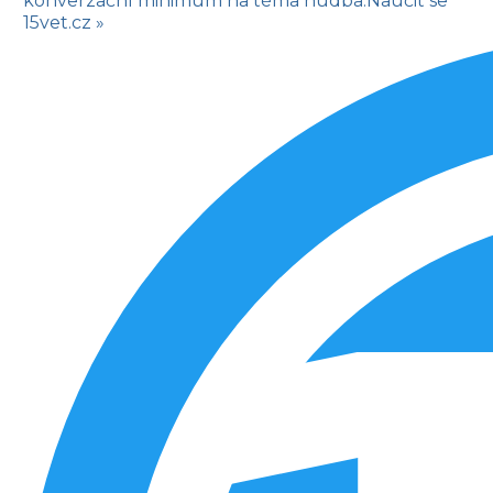
konverzační minimum na téma hudba.
Naučit se
15vet.cz »