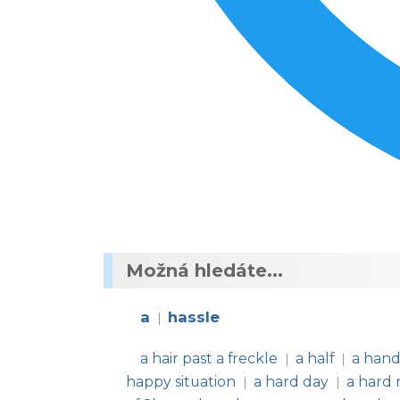
Možná hledáte...
a
hassle
|
a hair past a freckle
a half
a hand
|
|
happy situation
a hard day
a hard 
|
|