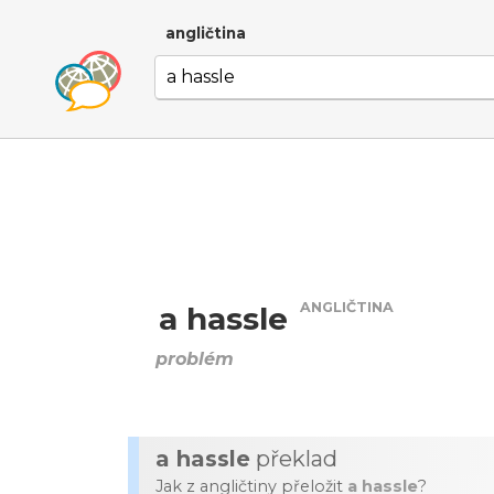
angličtina
ANGLIČTINA
a hassle
problém
a hassle
překlad
Jak z angličtiny přeložit
a hassle
?