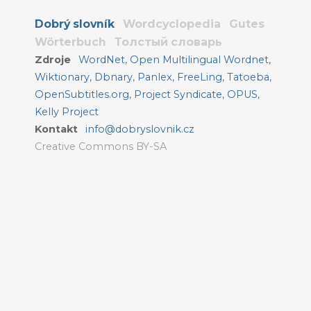
Dobrý slovník
Wordcyclopedia
Gutes
Wörterbuch
Толстый словарь
Zdroje
WordNet
,
Open Multilingual Wordnet
,
Wiktionary
,
Dbnary
,
Panlex
,
FreeLing
,
Tatoeba
,
OpenSubtitles.org
,
Project Syndicate
,
OPUS
,
Kelly Project
Kontakt
info@dobryslovnik.cz
Creative Commons BY-SA