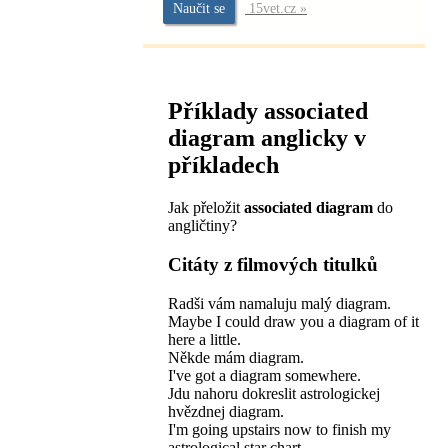
Naučit se
15vet.cz »
Příklady
associated
diagram
anglicky v
příkladech
Jak přeložit
associated diagram
do
angličtiny?
Citáty z filmových titulků
Radši vám namaluju malý diagram.
Maybe I could draw you a diagram of it
here a little.
Někde mám diagram.
I've got a diagram somewhere.
Jdu nahoru dokreslit astrologickej
hvězdnej diagram.
I'm going upstairs now to finish my
astrological star chart.