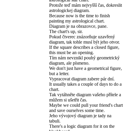
Protože teď mám nejvyšší čas, dokreslit
astrologickej diagram.
Because now is the time to finish
painting my astrological chart.
Diagram je na obrazovce, pane.
The chart's up, sir.
Pokud čtverec znázorňuje uzavřený
diagram, tak tohle musí být jeho otvor.
If the square describes a closed figure,
this must be an opening.
Tím nám nevznikl pouhý geometrický
diagram, ale písmeno.
We don't just have a geometrical figure,
but a letter.
Vypracovat diagram zabere pár dní.
It usually takes a couple of days to do a
chart.
Tak vytáhněte diagram vašeho přítele a
můžem si ušetřit čas.
Maybe we could pull your friend's chart
and save ourselves some time.
Jeho vývojový diagram je tady na
tabuli.
There's a logic diagram for it on the