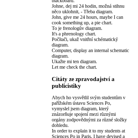
blackboard.
Johne, dej mi 24 hodin, možná stihnu
něco uklohnit, - Třeba diagram.
John, give me 24 hours, maybe I can
cook something up, a pie chart.
To je frenologův diagram.
It's a phrenology chart.
Počítači, ukaž vnitřní schématický
diagram.
Computer, display an internal schematic
diagram.
Ukažte mi ten diagram.
Let me check the chart.
Citáty ze zpravodajství a
publicistiky
Abych ho vysvětlil svým studentům v
pařížském ústavu Sciences Po,
vymyslel jsem diagram, který
znázorňuje spojení mezi různými
orgány zodpovědnými za různé složky
dohledu.
In order to explain it to my students at
Sciences Po in Paris, I have devised a