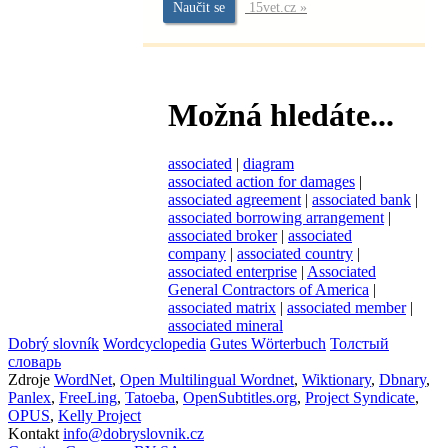
Naučit se
15vet.cz »
Možná hledáte...
associated
|
diagram
associated action for damages
|
associated agreement
|
associated bank
|
associated borrowing arrangement
|
associated broker
|
associated
company
|
associated country
|
associated enterprise
|
Associated
General Contractors of America
|
associated matrix
|
associated member
|
associated mineral
Dobrý slovník
Wordcyclopedia
Gutes Wörterbuch
Толстый
словарь
Zdroje
WordNet
,
Open Multilingual Wordnet
,
Wiktionary
,
Dbnary
,
Panlex
,
FreeLing
,
Tatoeba
,
OpenSubtitles.org
,
Project Syndicate
,
OPUS
,
Kelly Project
Kontakt
info@dobryslovnik.cz