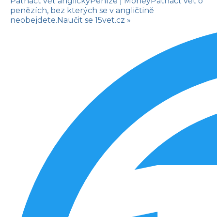
Patnáct vět anglicky
Peníze
| Money
Patnáct vět o
penězích, bez kterých se v angličtině
neobejdete.
Naučit se
15vet.cz »