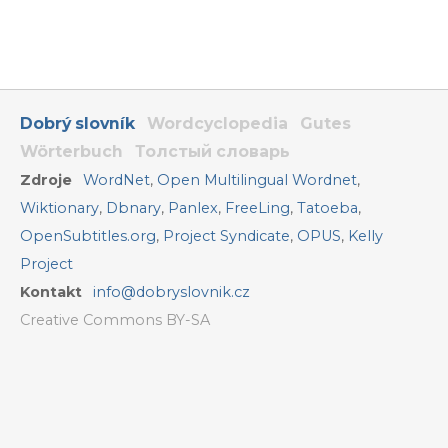
Dobrý slovník
Wordcyclopedia
Gutes
Wörterbuch
Толстый словарь
Zdroje
WordNet
,
Open Multilingual Wordnet
,
Wiktionary
,
Dbnary
,
Panlex
,
FreeLing
,
Tatoeba
,
OpenSubtitles.org
,
Project Syndicate
,
OPUS
,
Kelly
Project
Kontakt
info@dobryslovnik.cz
Creative Commons BY-SA