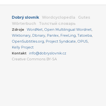
Dobrý slovník
Wordcyclopedia
Gutes
Wörterbuch
Толстый словарь
Zdroje
WordNet
,
Open Multilingual Wordnet
,
Wiktionary
,
Dbnary
,
Panlex
,
FreeLing
,
Tatoeba
,
OpenSubtitles.org
,
Project Syndicate
,
OPUS
,
Kelly Project
Kontakt
info@dobryslovnik.cz
Creative Commons BY-SA