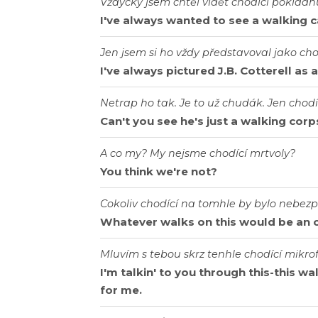
Vždycky jsem chtěl vidět chodící pokladn
I've always wanted to see a walking c
Jen jsem si ho vždy představoval jako cho
I've always pictured J.B. Cotterell as
Netrap ho tak. Je to už chudák. Jen chodí
Can't you see he's just a walking cor
A co my? My nejsme chodící mrtvoly?
You think we're not?
Cokoliv chodící na tomhle by bylo nebezpe
Whatever walks on this would be an o
Mluvím s tebou skrz tenhle chodící mikrof
I'm talkin' to you through this-this w
for me.