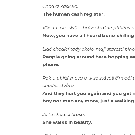
Chodící kasička.
The human cash register.
Všichni jste sIyšeIi hrůzostrašné příběhy o
Now, you have all heard bone-chilling
Lidé chodící tady okolo, mají starostí plno
People going around here bopping ea
phone.
Pak ti ublíží znova a ty se stáváš čím dál t
chodící stvůra.
And they hurt you again and you get m
boy nor man any more, just a walkin
Je to chodící krása.
She walks in beauty.