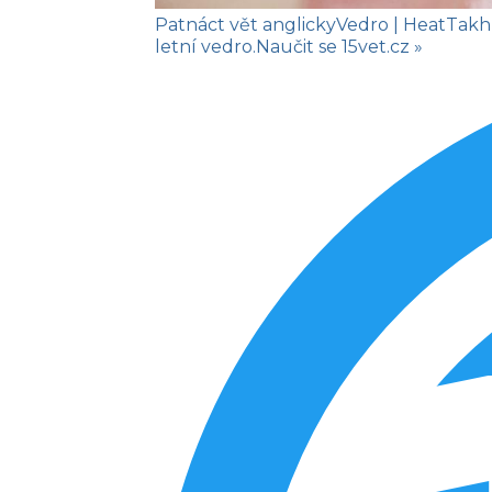
Patnáct vět anglicky
Vedro
| Heat
Takhl
letní vedro.
Naučit se
15vet.cz »