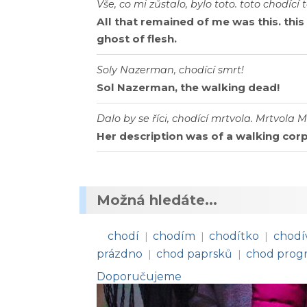
Vše, co mi zůstalo, bylo toto. toto chodící 
All that remained of me was this. this 
ghost of flesh.
Soly Nazerman, chodící smrt!
Sol Nazerman, the walking dead!
Dalo by se říci, chodící mrtvola. Mrtvola 
Her description was of a walking corp
Možná hledáte...
chodí
chodím
chodítko
chodí
|
|
|
prázdno
chod paprsků
chod prog
|
|
Doporučujeme