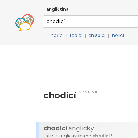
angličtina
hořící
|
rodící
|
chladící
|
holicí
ČEŠTINA
chodící
chodící
anglicky
Jak se anglicky řekne
chodící
?