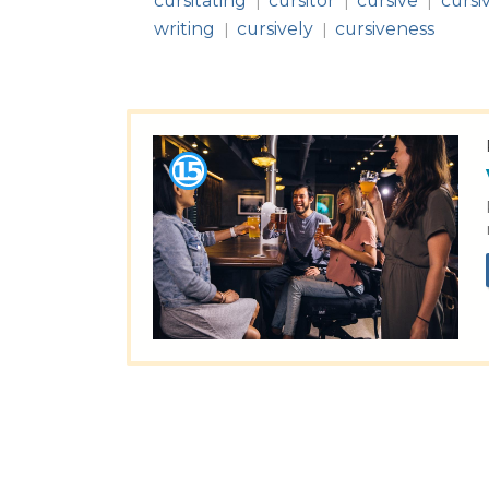
cursitating
cursitor
cursive
cursi
|
|
|
writing
cursively
cursiveness
|
|