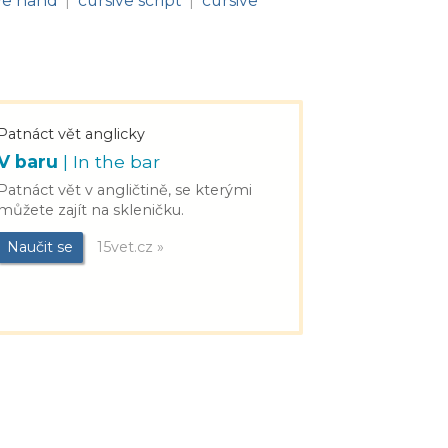
ve hand
cursive script
cursive
|
|
Patnáct vět anglicky
V baru
| In the bar
Patnáct vět v angličtině, se kterými
můžete zajít na skleničku.
Naučit se
15vet.cz »