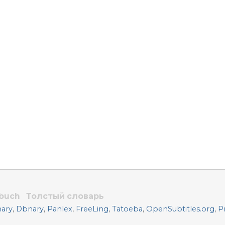
rbuch
Толстый словарь
nary
,
Dbnary
,
Panlex
,
FreeLing
,
Tatoeba
,
OpenSubtitles.org
,
P