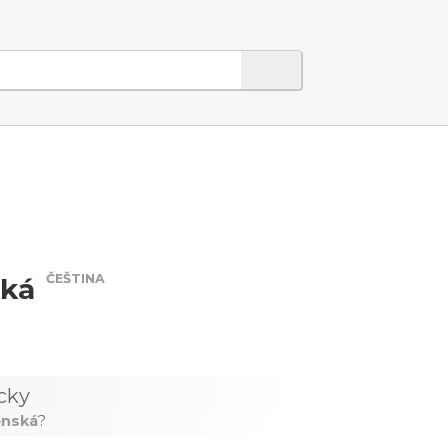
ČEŠTINA
ská
cky
ěnská
?