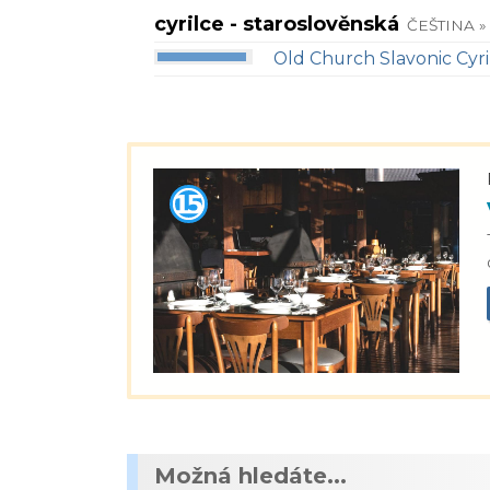
cyrilce - staroslověnská
ČEŠTINA »
Old Church Slavonic Cyril
Možná hledáte...