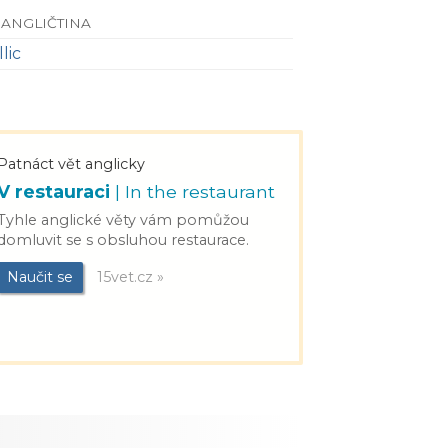
 ANGLIČTINA
lic
Patnáct vět anglicky
V restauraci
| In the restaurant
Tyhle anglické věty vám pomůžou
domluvit se s obsluhou restaurace.
Naučit se
15vet.cz »