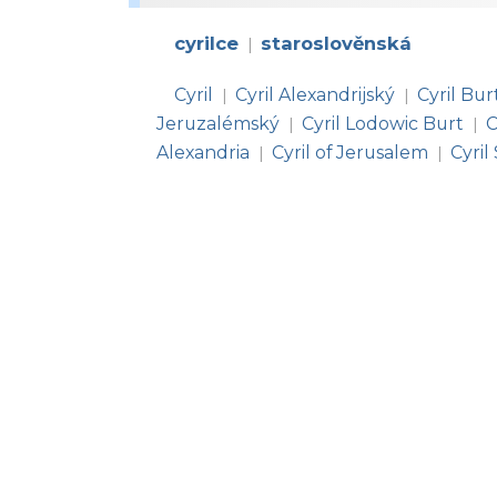
cyrilce
staroslověnská
|
Cyril
Cyril Alexandrijský
Cyril Bur
|
|
Jeruzalémský
Cyril Lodowic Burt
C
|
|
Alexandria
Cyril of Jerusalem
Cyril
|
|