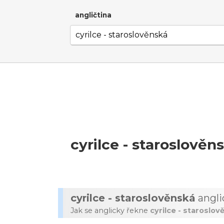
angličtina
cyrilce - staroslověn
cyrilce - staroslověnská
angli
Jak se anglicky řekne
cyrilce - staroslov