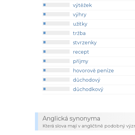
výtěžek
výhry
užitky
tržba
stvrzenky
recept
příjmy
hovorově peníze
důchodový
důchodkový
Anglická synonyma
Která slova mají v angličtině podobný vý