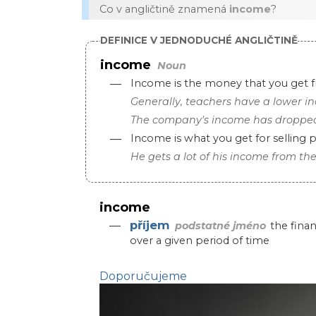
Co v angličtině znamená
income
?
DEFINICE V JEDNODUCHÉ ANGLIČTINĚ
income
Noun
—
Income is the money that you get 
Generally, teachers have a lower i
The company's income has dropped 
—
Income is what you get for selling
He gets a lot of his income from th
income
příjem
—
podstatné jméno
the fina
over a given period of time
Doporučujeme