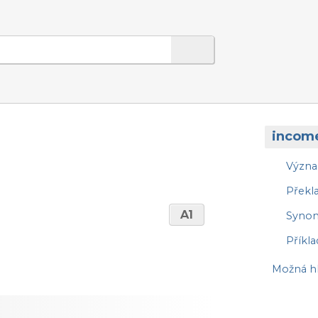
incom
Význ
Překl
A1
Syno
Příkla
Možná hl