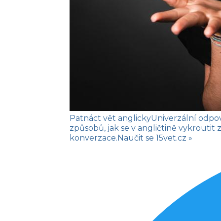
Patnáct vět anglicky
Univerzální odpo
způsobů, jak se v angličtině vykroutit 
konverzace.
Naučit se
15vet.cz »