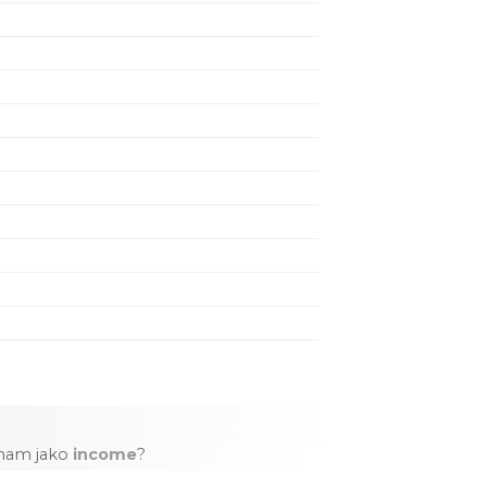
znam jako
income
?