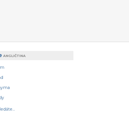
e
ANGLIČTINA
am
ad
nyma
dy
edáte...