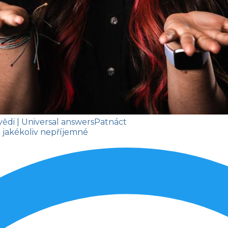
vědi
| Universal answers
Patnáct
z jakékoliv nepříjemné