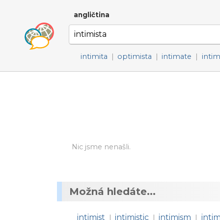
angličtina
intimita
|
optimista
|
intimate
|
intim
Nic jsme nenašli.
Možná hledáte...
intimist
intimistic
intimism
inti
|
|
|