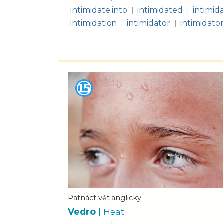
intimidate into
intimidated
intimid
|
|
intimidation
intimidator
intimidato
|
|
Patnáct vět anglicky
Vedro
| Heat