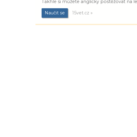
Takhle si můžete anglicky postěžovat na le
Naučit se
15vet.cz »