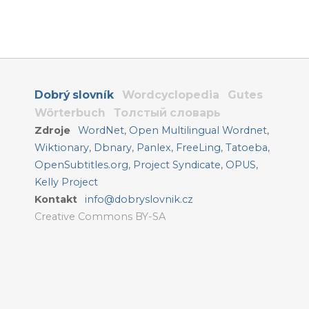
Dobrý slovník
Wordcyclopedia
Gutes
Wörterbuch
Толстый словарь
Zdroje
WordNet
,
Open Multilingual Wordnet
,
Wiktionary
,
Dbnary
,
Panlex
,
FreeLing
,
Tatoeba
,
OpenSubtitles.org
,
Project Syndicate
,
OPUS
,
Kelly Project
Kontakt
info@dobryslovnik.cz
Creative Commons BY-SA