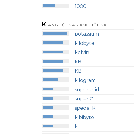
1000
K
ANGLIČTINA » ANGLIČTINA
potassium
kilobyte
kelvin
kB
KB
kilogram
super acid
super C
special K
kibibyte
k