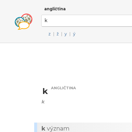
angličtina
z
|
ž
|
y
|
ý
ANGLIČTINA
k
k
k
význam