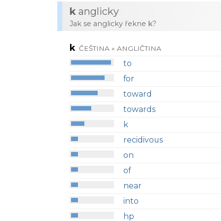
k
anglicky
Jak se anglicky řekne
k
?
k
ČEŠTINA » ANGLIČTINA
to
for
toward
towards
k
recidivous
on
of
near
into
hp