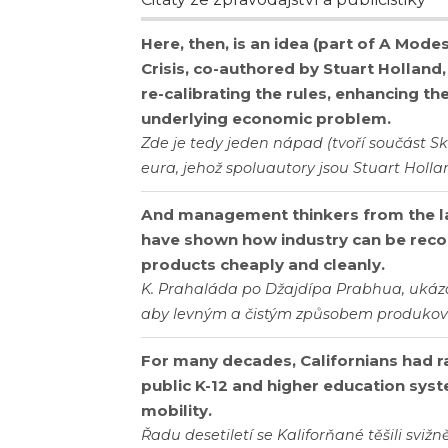
Here, then, is an idea (part of A Mode
Crisis, co-authored by Stuart Holland
re-calibrating the rules, enhancing the
underlying economic problem.
Zde je tedy jeden nápad (tvoří součást 
eura, jehož spoluautory jsou Stuart Holla
And management thinkers from the la
have shown how industry can be recon
products cheaply and cleanly.
K. Prahaláda po Džajdípa Prabhua, ukázal
aby levným a čistým způsobem produkoval
For many decades, Californians had rap
public K-12 and higher education sy
mobility.
Řadu desetiletí se Kaliforňané těšili sviž