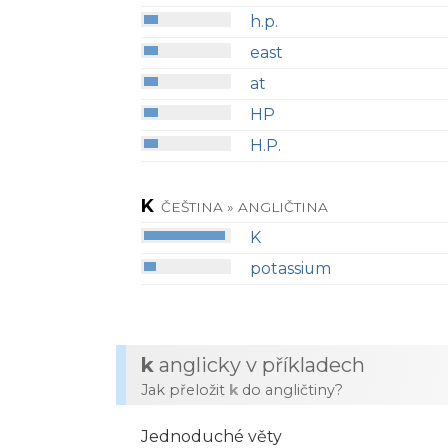
h.p.
east
at
HP
H.P.
K
ČEŠTINA » ANGLIČTINA
K
potassium
k
anglicky v příkladech
Jak přeložit
k
do angličtiny?
Jednoduché věty