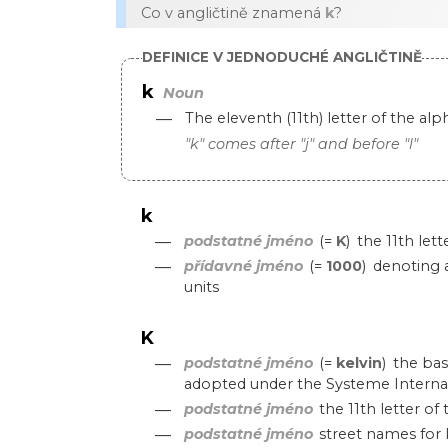
Co v angličtině znamená
k
?
DEFINICE V JEDNODUCHÉ ANGLIČTINĚ
k
Noun
—
The eleventh (11th) letter of the alp
"k" comes after "j" and before "l"
k
—
podstatné jméno
(=
K
)
the 11th let
—
přídavné jméno
(=
1000
)
denoting a
units
K
—
podstatné jméno
(=
kelvin
)
the bas
adopted under the Systeme Internat
—
podstatné jméno
the 11th letter o
—
podstatné jméno
street names for