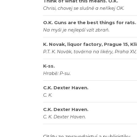
Think of what this means. O.K.
Chrisi, chovej se slušně a neříkej OK.
O.K. Guns are the best things for rats.
Na myši je nejlepší vzít zbraň.
K. Novak, liquor factory, Prague 15, K
P.T. K. Novák, továrna na likéry, Praha XV
K-ss.
Hrabě: P-su.
C.K. Dexter Haven.
C. K.
C.K. Dexter Haven.
C. K. Dexter Haven.
Citáty ze zpravodajství a publicistiky