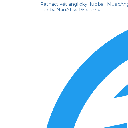
Patnáct vět anglicky
Hudba
| Music
An
hudba.
Naučit se
15vet.cz »