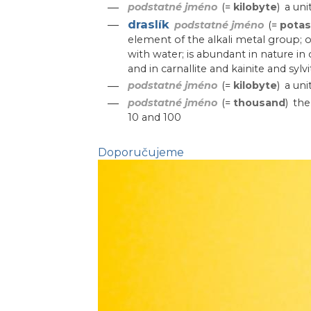
—
podstatné jméno
(=
kilobyte
)
a uni
draslík
—
podstatné jméno
(=
pota
element of the alkali metal group; oxi
with water; is abundant in nature i
and in carnallite and kainite and sylvi
—
podstatné jméno
(=
kilobyte
)
a uni
—
podstatné jméno
(=
thousand
)
the
10 and 100
Doporučujeme