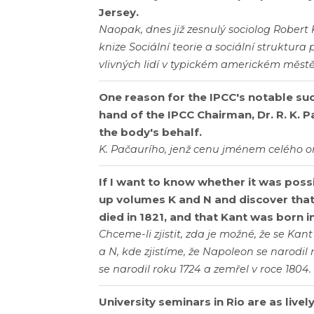
Jersey.
Naopak, dnes již zesnulý sociolog Robert 
knize Sociální teorie a sociální struktura
vlivných lidí v typickém americkém městě
One reason for the IPCC's notable suc
hand of the IPCC Chairman, Dr. R. K. P
the body's behalf.
K. Pačaurího, jenž cenu jménem celého 
If I want to know whether it was poss
up volumes K and N and discover tha
died in 1821, and that Kant was born i
Chceme-li zjistit, zda je možné, že se Ka
a N, kde zjistíme, že Napoleon se narodil 
se narodil roku 1724 a zemřel v roce 1804.
University seminars in Rio are as live