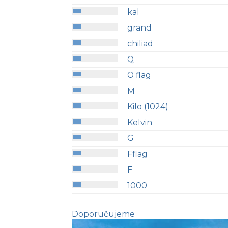
kal
grand
chiliad
Q
O flag
M
Kilo (1024)
Kelvin
G
Fflag
F
1000
Doporučujeme