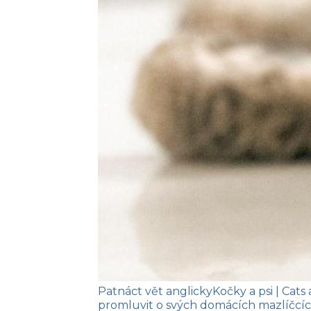
Patnáct vět anglicky
Kočky a psi
| Cats
promluvit o svých domácích mazlíčcíc