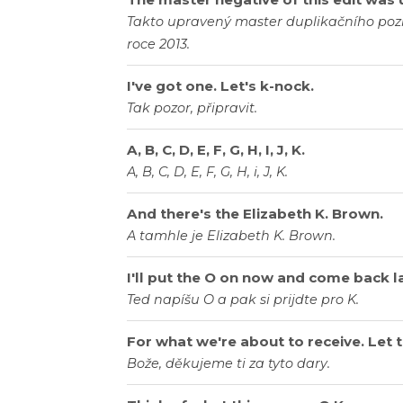
Takto upravený master duplikačního poziti
roce 2013.
I've got one. Let's k-nock.
Tak pozor, připravit.
A, B, C, D, E, F, G, H, I, J, K.
A, B, C, D, E, F, G, H, i, J, K.
And there's the Elizabeth K. Brown.
A tamhle je Elizabeth K. Brown.
I'll put the O on now and come back la
Ted napíšu O a pak si prijdte pro K.
For what we're about to receive. Let t
Bože, děkujeme ti za tyto dary.