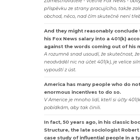
Zaměstnavatelé - včetně Fox News - obvyk
příspěvku ze strany pracujícího, takže zalo
obchod, něco, nad čím skutečně není tře
And they might reasonably conclude t
his Fox News salary into a 401(k) acc
against the words coming out of his 
A rozumně snad usoudí, že skutečnost, že
neodváděl nic na účet 401(k), je velice si
vypouští z úst.
America has many people who do not 
enormous incentives to do so.
V Americe je mnoho lidí, kteří si účty 40
pobídkám, aby tak činili.
In fact, 50 years ago, in his classic b
Structure, the late sociologist Robert
case study of influential people in a