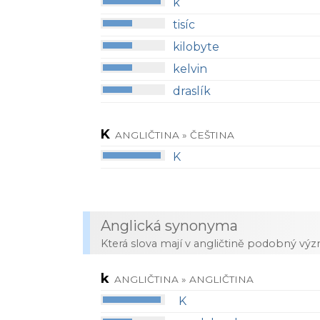
k
tisíc
kilobyte
kelvin
draslík
K
ANGLIČTINA » ČEŠTINA
K
Anglická synonyma
Která slova mají v angličtině podobný vý
k
ANGLIČTINA » ANGLIČTINA
K