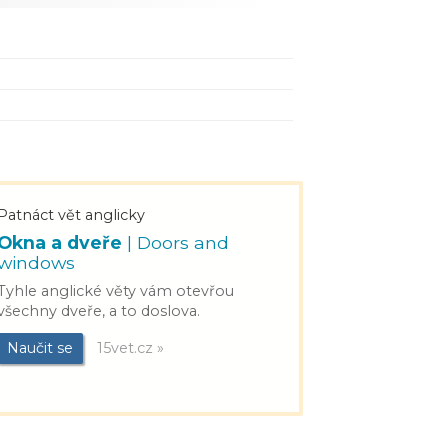
Patnáct vět anglicky
Okna a dveře
| Doors and
windows
Tyhle anglické věty vám otevřou
všechny dveře, a to doslova.
Naučit se
15vet.cz »