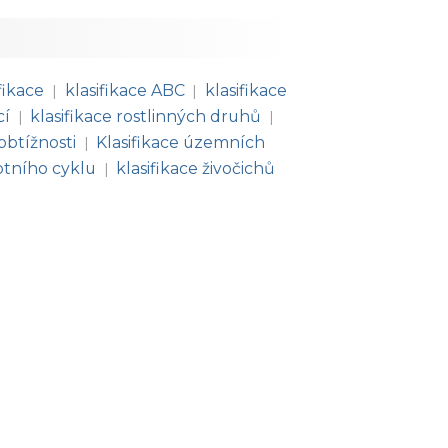
fikace
klasifikace ABC
klasifikace
|
|
cí
klasifikace rostlinných druhů
|
|
obtížnosti
Klasifikace územních
|
votního cyklu
klasifikace živočichů
|