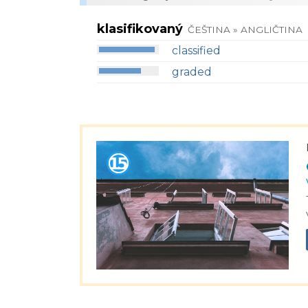
klasifikovaný
ČEŠTINA » ANGLIČTINA
classified
graded