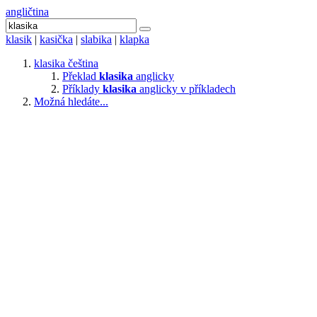
angličtina
klasik
|
kasička
|
slabika
|
klapka
klasika
čeština
Překlad
klasika
anglicky
Příklady
klasika
anglicky v příkladech
Možná hledáte...