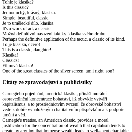
Tohle je klasika?
Is this classic?
Jednoduchý, krásný, klasika.
Simple, beautiful, classic.
Je to umělecké dílo, klasika.
It's a work of art, a classic.
Možná definitivní nasazení taktiky. klasika svého druhu.
Perhaps the definitive application of the tactic, a classic of its kind.
To je klasika, dcero!
This is a classic, daughter!
Klasika!
Classics!
Filmová klasika!
One of the great classics of the silver screen, am i right, son?
Citáty ze zpravodajství a publicistiky
Carnegieho pojednání, americká klasika, přináší morální
ospravedlnění koncentrace bohatství, již obvykle vytváří
kapitalismus, a to prostřednictvím tvrzení, že obrovské bohatství
vede k dobře vynaloženým charitativním příspěvkům a k podpoře
umění a věd.
Carnegie's treatise, an American classic, provides a moral
justification for the concentration of wealth that capitalism tends to
create by arguing that immense wealth leads to well-spent charitable