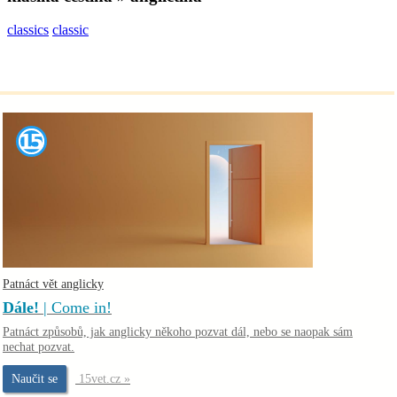
classics
classic
Patnáct vět anglicky
Dále!
| Come in!
Patnáct způsobů, jak anglicky někoho pozvat dál, nebo se naopak sám
nechat pozvat.
Naučit se
15vet.cz »