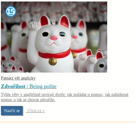
Patnáct vět anglicky
Zdvořilost
| Being polite
Tyhle věty v angličtině otvírají dveře: jak požádat o pomoc, jak nabídnout
pomoc a jak se chovat zdvořile.
Naučit se
15vet.cz »