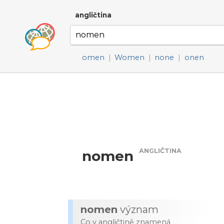
angličtina
omen
|
Women
|
none
|
onen
ANGLIČTINA
nomen
nomen
význam
Co v angličtině znamená