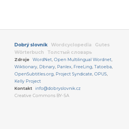
Dobrý slovník
Wordcyclopedia
Gutes
Wörterbuch
Толстый словарь
Zdroje
WordNet
,
Open Multilingual Wordnet
,
Wiktionary
,
Dbnary
,
Panlex
,
FreeLing
,
Tatoeba
,
OpenSubtitles.org
,
Project Syndicate
,
OPUS
,
Kelly Project
Kontakt
info@dobryslovnik.cz
Creative Commons BY-SA