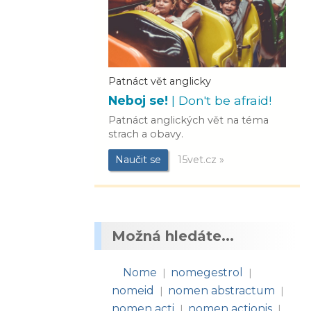
Patnáct vět anglicky
Neboj se!
| Don't be afraid!
Patnáct anglických vět na téma
strach a obavy.
Naučit se
15vet.cz »
Možná hledáte...
Nome
nomegestrol
|
|
nomeid
nomen abstractum
|
|
nomen acti
nomen actionis
|
|