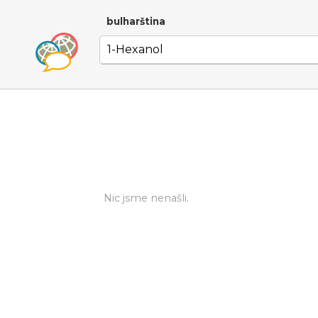
bulharština
Nic jsme nenašli.