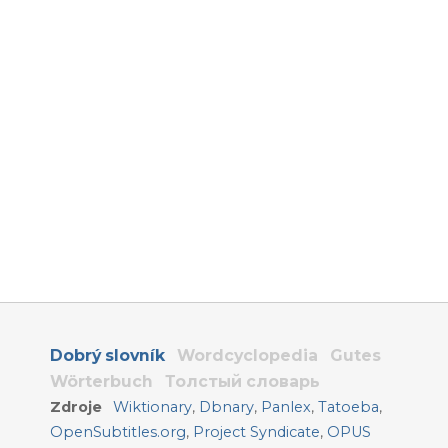
Dobrý slovník
Wordcyclopedia
Gutes
Wörterbuch
Толстый словарь
Zdroje
Wiktionary
,
Dbnary
,
Panlex
,
Tatoeba
,
OpenSubtitles.org
,
Project Syndicate
,
OPUS