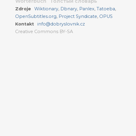
Wörterbuch
Толстый словарь
Zdroje
Wiktionary
,
Dbnary
,
Panlex
,
Tatoeba
,
OpenSubtitles.org
,
Project Syndicate
,
OPUS
Kontakt
info@dobryslovnik.cz
Creative Commons BY-SA