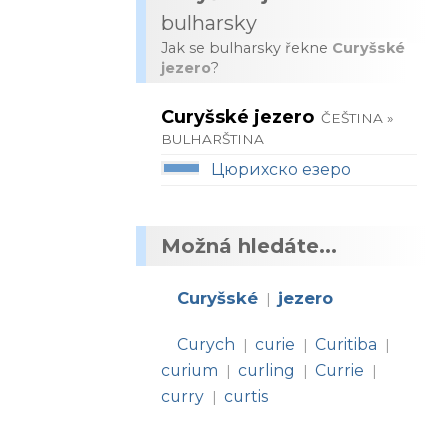
bulharsky
Jak se bulharsky řekne
Curyšské
jezero
?
Curyšské jezero
ČEŠTINA »
BULHARŠTINA
Цюрихско езеро
Možná hledáte...
Curyšské
jezero
|
Curych
curie
Curitiba
|
|
|
curium
curling
Currie
|
|
|
curry
curtis
|