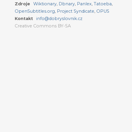
Zdroje
Wiktionary
,
Dbnary
,
Panlex
,
Tatoeba
,
OpenSubtitles.org
,
Project Syndicate
,
OPUS
Kontakt
info@dobryslovnik.cz
Creative Commons BY-SA