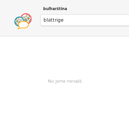
bulharština
Nic jsme nenašli.