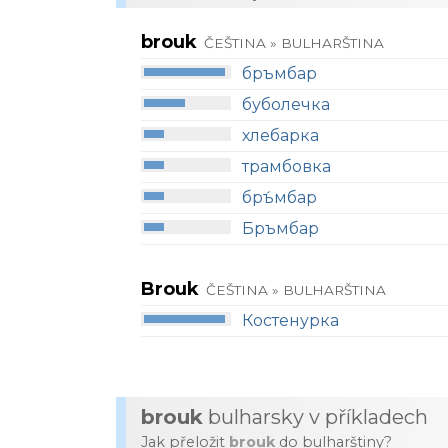
brouk
ČEŠTINA » BULHARŠTINA
бръмбар
буболечка
хлебарка
трамбовка
бръ́мбар
Бръмбар
Brouk
ČEŠTINA » BULHARŠTINA
Костенурка
brouk
bulharsky v příkladech
Jak přeložit
brouk
do bulharštiny?