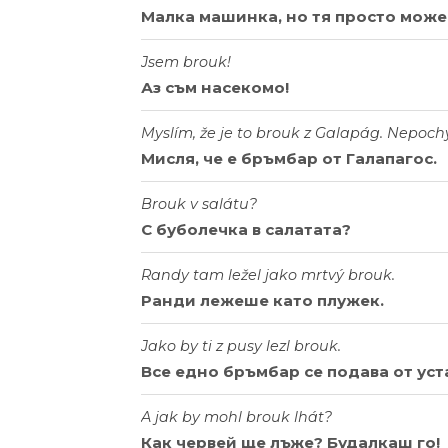
Малка машинка, но тя просто може
Jsem brouk!
Аз съм насекомо!
Myslím, že je to brouk z Galapág. Nepoch
Мисля, че е бръмбар от Галапагос.
Brouk v salátu?
С буболечка в салатата?
Randy tam ležel jako mrtvý brouk.
Ранди лежеше като плужек.
Jako by ti z pusy lezl brouk.
Все едно бръмбар се подава от уста
A jak by mohl brouk lhát?
Как червей ще лъже? Будалкаш го!