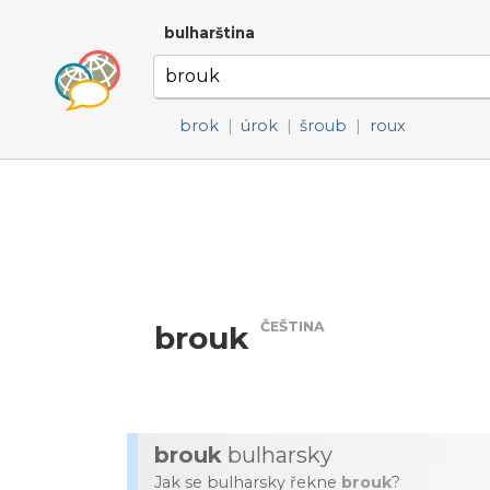
bulharština
brok
|
úrok
|
šroub
|
roux
ČEŠTINA
brouk
brouk
bulharsky
Jak se bulharsky řekne
brouk
?