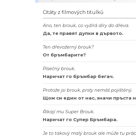
Citáty z filmových titulků
Ano, ten brouk, co vyžírá díry do dřeva.
Да, те правят дупки в дървото.
Ten dřevožerný brouk?
От бръмбарите?
Písečný brouk.
Наричат го бръмбар бегач.
Protože jsi brouk, prsty nemáš pojištěný.
Щом си един от нас, значи пръста н
Říkají mu Super Brouk.
Наричат го Супер Бръмбара.
Je to takový malý brouk ale může tu prác