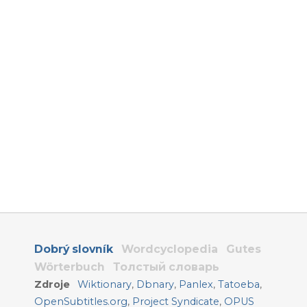
Dobrý slovník
Wordcyclopedia
Gutes
Wörterbuch
Толстый словарь
Zdroje
Wiktionary
,
Dbnary
,
Panlex
,
Tatoeba
,
OpenSubtitles.org
,
Project Syndicate
,
OPUS