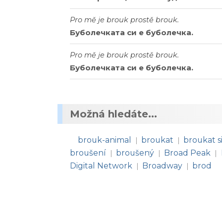
Pro mě je brouk prostě brouk.
Буболечката си е буболечка.
Pro mě je brouk prostě brouk.
Буболечката си е буболечка.
Možná hledáte...
brouk-animal
broukat
broukat s
|
|
broušení
broušený
Broad Peak
|
|
|
Digital Network
Broadway
brod
|
|