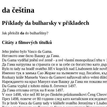
da
čeština
Příklady
da
bulharsky v příkladech
Jak přeložit
da
do bulharštiny?
Citáty z filmových titulků
Jeho jméno bylo Vasco da Gama.
Неговото име било Вашку да Гама.
Da Gama vydělal jmění své země - a své vlastní monopolizací trhu v 15.
Да Гама натрупва за страната си и за себе си богатство като д
Bylo to tady na hradě svatého Jiří v kopcích nad Lisabonem kde nově
Именно тук в замъка Сао Жорже на хълмовете над Лисабон, къд
Rozkazy krále Manuelu Vasco da Gamovi nařizovali něco velmi důleži
Нареждането на крал Мануел към Вашку да Гама ни показва не
Da Gama vyplul z tohoto místa 8. července 1497.
Да Гама отплава оттук на 8 юли 1497.
V roce 1498, více než 80 let po čínském průzkumníkovi Čeng Cheovi
През 1498, повече от 80 години след като китайския изследова
To je hrob Vasca da Gamy tady v klášteře svatého Jeronýma v Lisabo