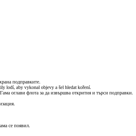
 храна подправките.
y lodí, aby vykonal objevy a šel hledat koření.
Гама оглави флота за да извършва открития и търси подправки.
изация.
ама се появил.