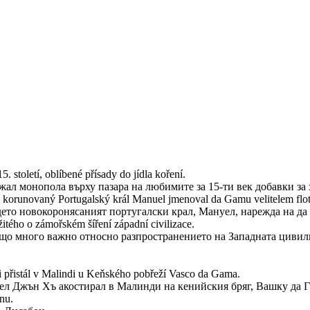
 století, oblíbené přísady do jídla koření.
ържал монопола върху пазара на любимите за 15-ти век добавки за
 korunovaný Portugalský král Manuel jmenoval da Gamu velitelem flotil
ето новокоронясаният португалски крал, Мануел, нарежда на да 
tého o zámořském šíření západní civilizace.
що много важно относно разпространението на Западната цивил
 přistál v Malindi u Keňského pobřeží Vasco da Gama.
тел Джън Хъ акостирал в Малинди на кенийския бряг, Вашку да Г
nu.