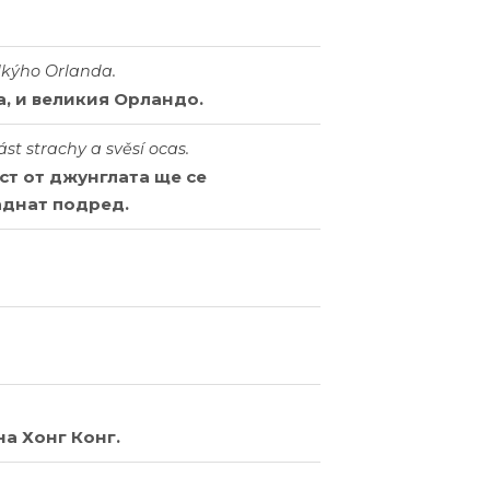
lkýho Orlanda.
, и великия Орландо.
ást strachy a svěsí ocas.
ст от джунглата ще се
аднат подред.
на Хонг Конг.