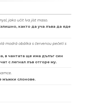
sl, jako učit Iva jíst maso.
излишно, както да уча лъва да яде
hlá modrá obálka s červenou pečetí s
а, в чантата ще има дълъг син
чат с легнал лъв отгоре му.
 samce.
ве мъжки слонове.