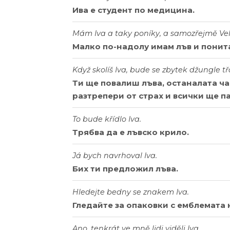
Ива е студент по медицина.
Mám Iva a taky poníky, a samozřejmě Ve
Малко по-надолу имам лъв и понита
Když skolíš Iva, bude se zbytek džungle tř
Ти ще повалиш лъва, останалата ча
разтрепери от страх и всички ще п
To bude křídlo Iva.
Трябва да е лъвско крило.
Já bych navrhoval Iva.
Бих ти предложил лъва.
Hledejte bedny se znakem Iva.
Гледайте за опаковки с емблемата 
Ano, tenkrát ve mně lidi viděli Iva.