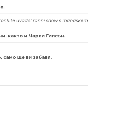
е.
 Cronkite uváděl ranní show s maňáskem
и, както и Чарли Гипсън.
, само ще ви забавя.