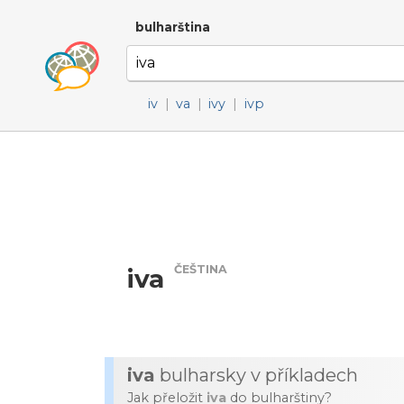
bulharština
iv
|
va
|
ivy
|
ivp
ČEŠTINA
iva
iva
bulharsky v příkladech
Jak přeložit
iva
do bulharštiny?