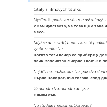
Citáty z filmových titulků
Myslím, že poučovat vás. má asi takový smy
Имам чувството, че това ще е така 
месо.
Když se dnes vrátí, bude v kazetě podlou
vyobrazením Iva.
Когато тази вечер се прибере у дом
плик, запечатан с червен восък и пе
Nejdřív nosorožce, pak Iva, pak dva sloní
Първо носорог, лъв тогава, след д
Já nemám Iva, nemám ani psa.
Нямам лъв.
Iva studuje medicímu. Opravdu?