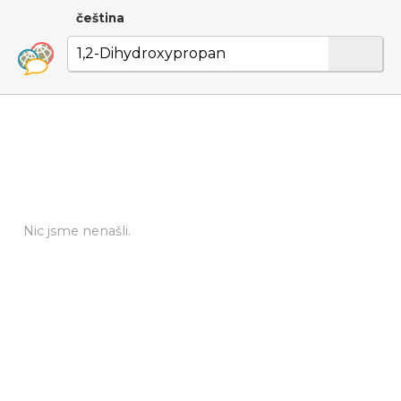
čeština
Nic jsme nenašli.