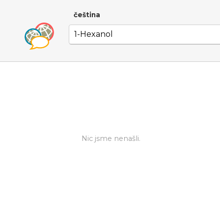
čeština
Nic jsme nenašli.