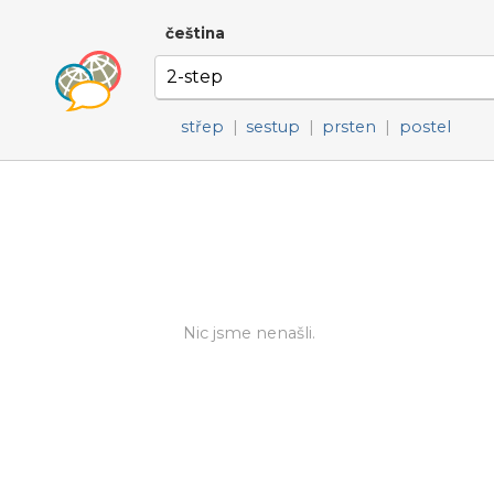
čeština
střep
|
sestup
|
prsten
|
postel
Nic jsme nenašli.