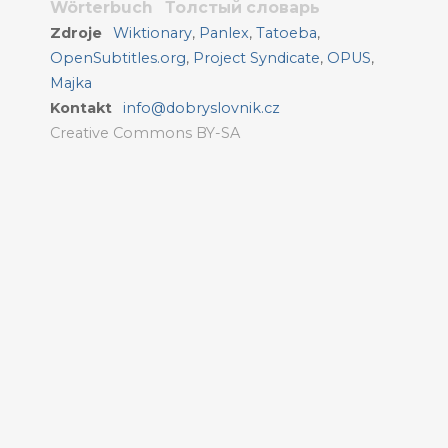
Wörterbuch
Толстый словарь
Zdroje
Wiktionary
,
Panlex
,
Tatoeba
,
OpenSubtitles.org
,
Project Syndicate
,
OPUS
,
Majka
Kontakt
info@dobryslovnik.cz
Creative Commons BY-SA