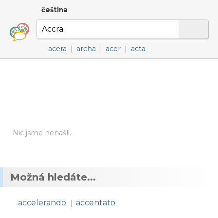
čeština
acera
|
archa
|
acer
|
acta
Nic jsme nenašli.
Možná hledáte...
accelerando
accentato
|