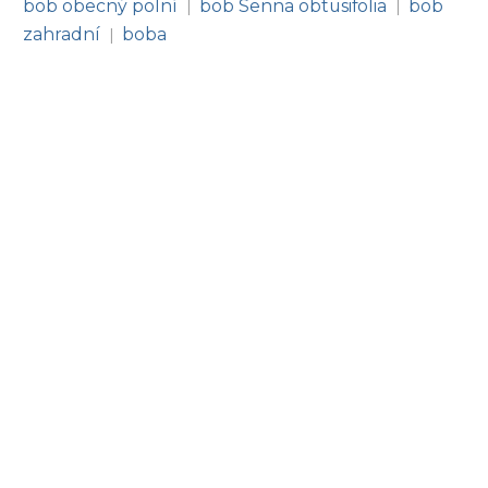
bob obecný polní
bob Senna obtusifolia
bob
|
|
zahradní
boba
|