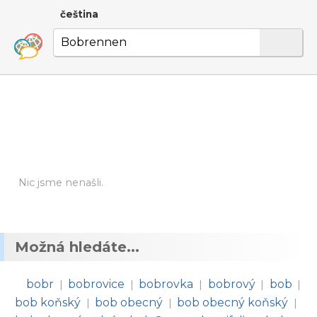
čeština
Nic jsme nenašli.
Možná hledáte...
bobr
bobrovice
bobrovka
bobrový
bob
|
|
|
|
|
bob koňský
bob obecný
bob obecný koňský
|
|
|