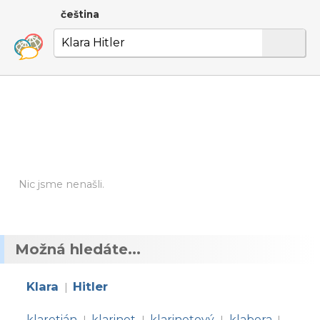
čeština
Nic jsme nenašli.
Možná hledáte...
Klara
Hitler
|
klaretián
klarinet
klarinetový
klabera