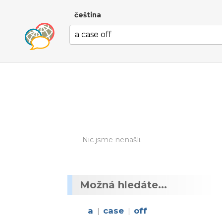
čeština
Nic jsme nenašli.
Možná hledáte...
a
case
off
|
|