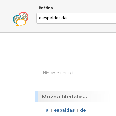
čeština
Nic jsme nenašli.
Možná hledáte...
a
espaldas
de
|
|