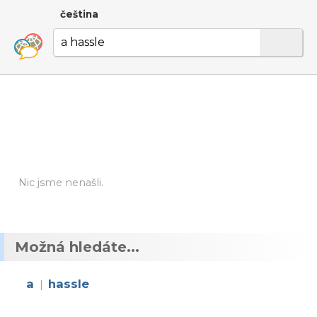
čeština
Nic jsme nenašli.
Možná hledáte...
a
hassle
|