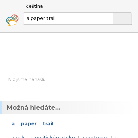
čeština
Nic jsme nenašli.
Možná hledáte...
a
paper
trail
|
|
a pak
a politickém styku
a posteriori
a