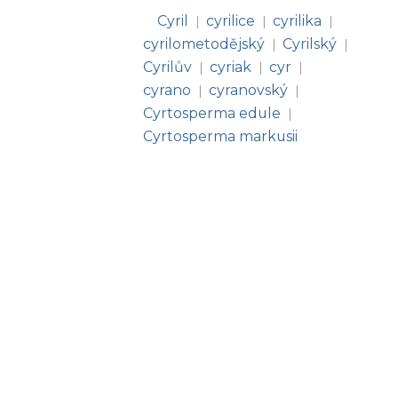
Cyril
cyrilice
cyrilika
|
|
|
cyrilometodějský
Cyrilský
|
|
Cyrilův
cyriak
cyr
|
|
|
cyrano
cyranovský
|
|
Cyrtosperma edule
|
Cyrtosperma markusii