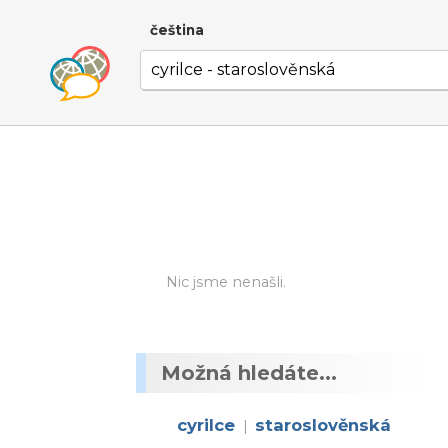
čeština
Nic jsme nenašli.
Možná hledáte...
cyrilce
staroslověnská
|