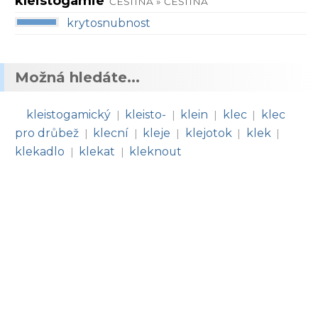
kleistogamie
ČEŠTINA » ČEŠTINA
krytosnubnost
Možná hledáte...
kleistogamický
kleisto-
klein
klec
klec
|
|
|
|
pro drůbež
klecní
kleje
klejotok
klek
|
|
|
|
|
klekadlo
klekat
kleknout
|
|