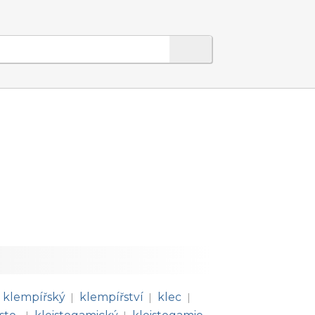
klempířský
klempířství
klec
|
|
|