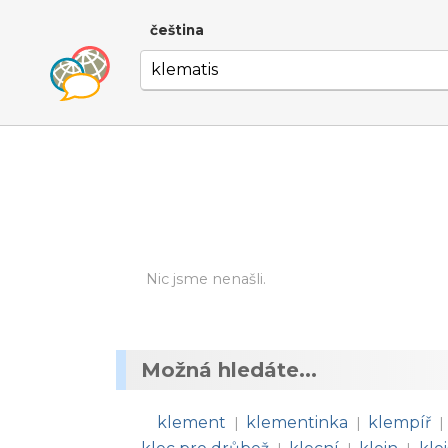
čeština
Nic jsme nenašli.
Možná hledáte...
klement
klementinka
klempíř
|
|
|