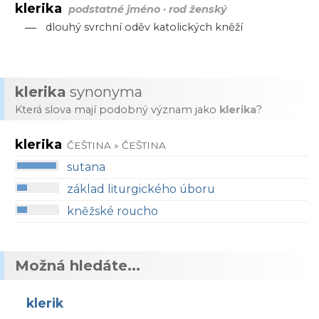
klerika
podstatné jméno · rod ženský
—
dlouhý svrchní oděv katolických kněží
klerika
synonyma
Která slova mají podobný význam jako
klerika
?
klerika
ČEŠTINA » ČEŠTINA
sutana
základ liturgického úboru
kněžské roucho
Možná hledáte...
klerik