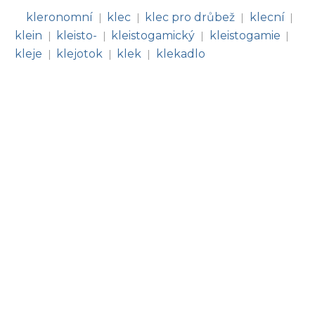
kleronomní
klec
klec pro drůbež
klecní
|
|
|
|
klein
kleisto-
kleistogamický
kleistogamie
|
|
|
|
kleje
klejotok
klek
klekadlo
|
|
|