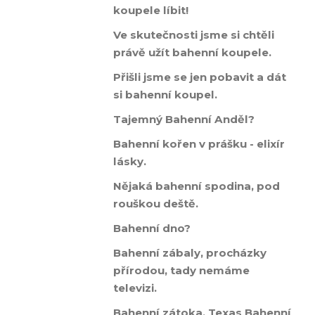
koupele líbit!
Ve skutečnosti jsme si chtěli
právě užít bahenní koupele.
Přišli jsme se jen pobavit a dát
si bahenní koupel.
Tajemný Bahenní Anděl?
Bahenní kořen v prášku - elixír
lásky.
Nějaká bahenní spodina, pod
rouškou deště.
Bahenní dno?
Bahenní zábaly, procházky
přírodou, tady nemáme
televizi.
Bahenní zátoka, Texas Bahenní