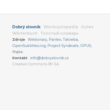
Dobrý slovník
Wordcyclopedia
Gutes
Wörterbuch
Толстый словарь
Zdroje
Wiktionary
,
Panlex
,
Tatoeba
,
OpenSubtitles.org
,
Project Syndicate
,
OPUS
,
Majka
Kontakt
info@dobryslovnik.cz
Creative Commons BY-SA