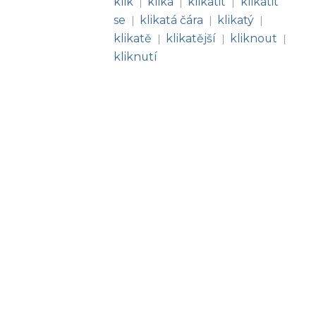
klik
klika
klikatit
klikatit
|
|
|
se
klikatá čára
klikatý
|
|
|
klikatě
klikatější
kliknout
|
|
|
kliknutí