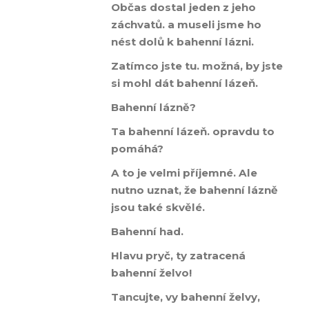
Občas dostal jeden z jeho
záchvatů. a museli jsme ho
nést dolů k bahenní lázni.
Zatímco jste tu. možná, by jste
si mohl dát bahenní lázeň.
Bahenní lázně?
Ta bahenní lázeň. opravdu to
pomáhá?
A to je velmi příjemné. Ale
nutno uznat, že bahenní lázně
jsou také skvělé.
Bahenní had.
Hlavu pryč, ty zatracená
bahenní želvo!
Tancujte, vy bahenní želvy,