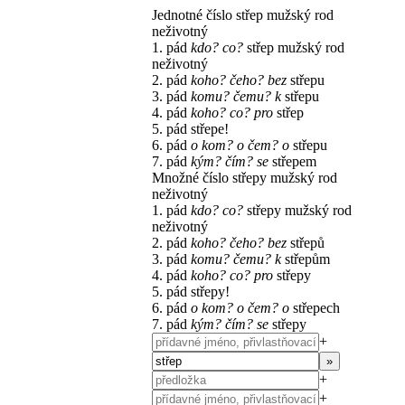
Jednotné číslo
střep
mužský rod
neživotný
1. pád
kdo? co?
střep
mužský rod
neživotný
2. pád
koho? čeho?
bez
střepu
3. pád
komu? čemu?
k
střepu
4. pád
koho? co?
pro
střep
5. pád
střepe!
6. pád
o kom? o čem?
o
střepu
7. pád
kým? čím?
se
střepem
Množné číslo
střepy
mužský rod
neživotný
1. pád
kdo? co?
střepy
mužský rod
neživotný
2. pád
koho? čeho?
bez
střepů
3. pád
komu? čemu?
k
střepům
4. pád
koho? co?
pro
střepy
5. pád
střepy!
6. pád
o kom? o čem?
o
střepech
7. pád
kým? čím?
se
střepy
+
»
+
+