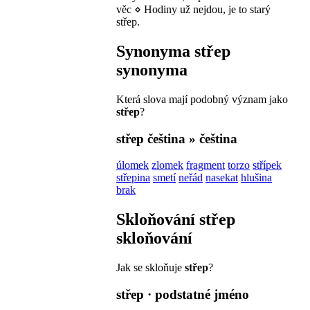
věc
⋄
Hodiny už nejdou, je to starý
střep.
Synonyma
střep
synonyma
Která slova mají podobný význam jako
střep
?
střep
čeština » čeština
úlomek
zlomek
fragment
torzo
střípek
střepina
smetí
neřád
nasekat
hlušina
brak
Skloňování
střep
skloňování
Jak se skloňuje
střep
?
střep
· podstatné jméno