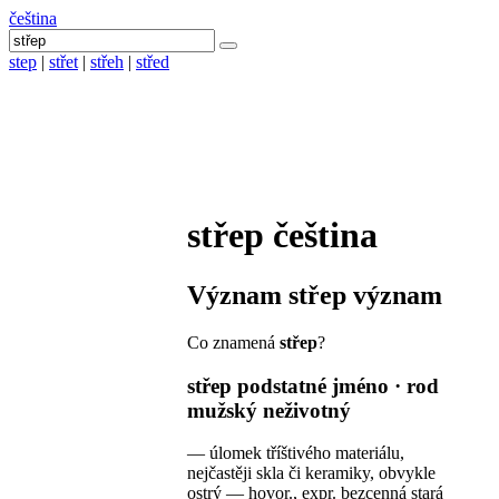
čeština
step
|
střet
|
střeh
|
střed
střep
čeština
Význam
střep
význam
Co znamená
střep
?
střep
podstatné jméno · rod
mužský neživotný
—
úlomek tříštivého materiálu,
nejčastěji skla či keramiky, obvykle
ostrý
—
hovor., expr.
bezcenná stará