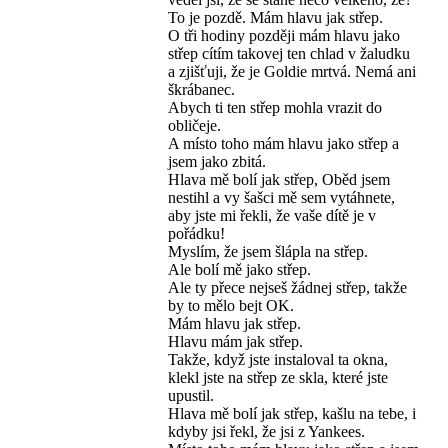
To je pozdě. Mám hlavu jak střep.
O tři hodiny později mám hlavu jako
střep cítím takovej ten chlad v žaludku
a zjišťuji, že je Goldie mrtvá. Nemá ani
škrábanec.
Abych ti ten střep mohla vrazit do
obličeje.
A místo toho mám hlavu jako střep a
jsem jako zbitá.
Hlava mě bolí jak střep, Oběd jsem
nestihl a vy šašci mě sem vytáhnete,
aby jste mi řekli, že vaše dítě je v
pořádku!
Myslím, že jsem šlápla na střep.
Ale bolí mě jako střep.
Ale ty přece nejseš žádnej střep, takže
by to mělo bejt OK.
Mám hlavu jak střep.
Hlavu mám jak střep.
Takže, když jste instaloval ta okna,
klekl jste na střep ze skla, které jste
upustil.
Hlava mě bolí jak střep, kašlu na tebe, i
kdyby jsi řekl, že jsi z Yankees.