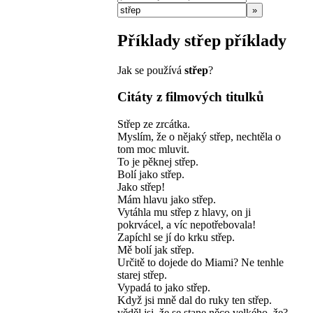
»
Příklady
střep
příklady
Jak se používá
střep
?
Citáty z filmových titulků
Střep ze zrcátka.
Myslím, že o nějaký střep, nechtěla o
tom moc mluvit.
To je pěknej střep.
Bolí jako střep.
Jako střep!
Mám hlavu jako střep.
Vytáhla mu střep z hlavy, on ji
pokrvácel, a víc nepotřebovala!
Zapíchl se jí do krku střep.
Mě bolí jak střep.
Určitě to dojede do Miami? Ne tenhle
starej střep.
Vypadá to jako střep.
Když jsi mně dal do ruky ten střep.
věděl jsi, že se stane něco velkého, že?