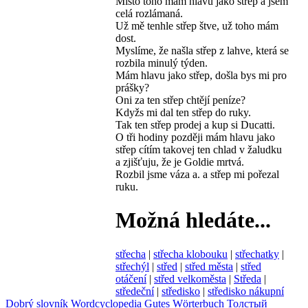
Místo toho mám hlavu jako střep a jsem
celá rozlámaná.
Už mě tenhle střep štve, už toho mám
dost.
Myslíme, že našla střep z lahve, která se
rozbila minulý týden.
Mám hlavu jako střep, došla bys mi pro
prášky?
Oni za ten střep chtějí peníze?
Kdyžs mi dal ten střep do ruky.
Tak ten střep prodej a kup si Ducatti.
O tři hodiny později mám hlavu jako
střep cítím takovej ten chlad v žaludku
a zjišťuju, že je Goldie mrtvá.
Rozbil jsme váza a. a střep mi pořezal
ruku.
Možná hledáte...
střecha
|
střecha klobouku
|
střechatky
|
střechýl
|
střed
|
střed města
|
střed
otáčení
|
střed velkoměsta
|
Středa
|
středeční
|
středisko
|
středisko nákupní
Dobrý slovník
Wordcyclopedia
Gutes Wörterbuch
Толстый