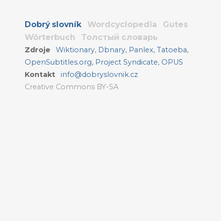
Dobrý slovník
Wordcyclopedia
Gutes
Wörterbuch
Толстый словарь
Zdroje
Wiktionary
,
Dbnary
,
Panlex
,
Tatoeba
,
OpenSubtitles.org
,
Project Syndicate
,
OPUS
Kontakt
info@dobryslovnik.cz
Creative Commons BY-SA