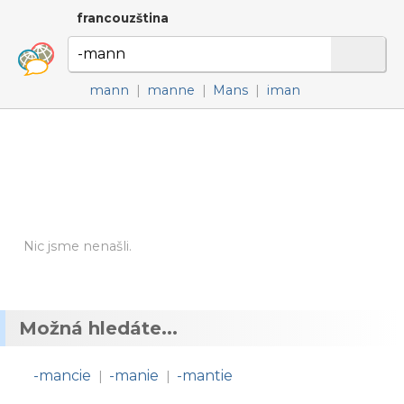
francouzština
mann
|
manne
|
Mans
|
iman
Nic jsme nenašli.
Možná hledáte...
-mancie
-manie
-mantie
|
|