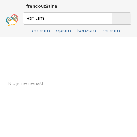
francouzština
omnium
|
opium
|
konzum
|
minium
Nic jsme nenašli.