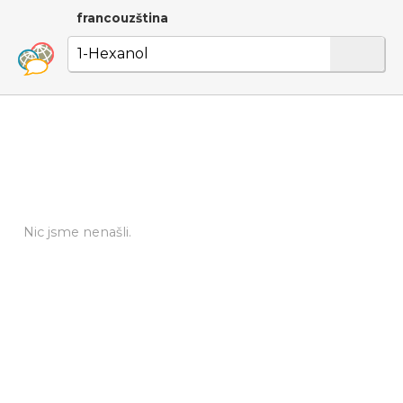
francouzština
Nic jsme nenašli.