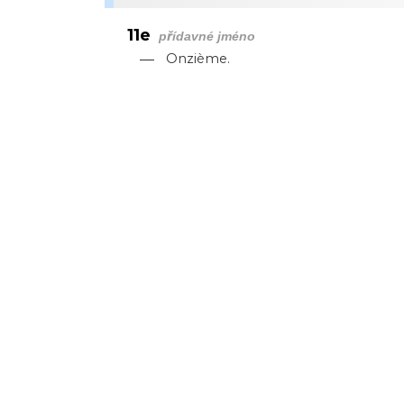
11e
přídavné jméno
—
Onzième.