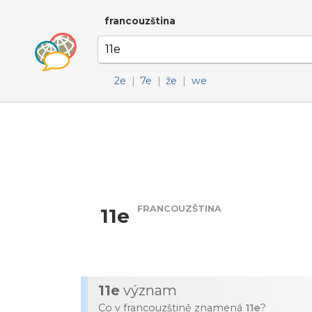
francouzština
2e
|
7e
|
že
|
we
FRANCOUZŠTINA
11e
11e
význam
Co v francouzštině znamená
11e
?